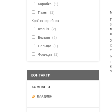
Коробка
1
Пакет
1
П
Країна виробник
з
Іспанія
2
м
с
Бельгія
2
Х
х
Польща
1
т
Франція
1
У
т
к
з
КОНТАКТИ
ВЛАДЛЕН