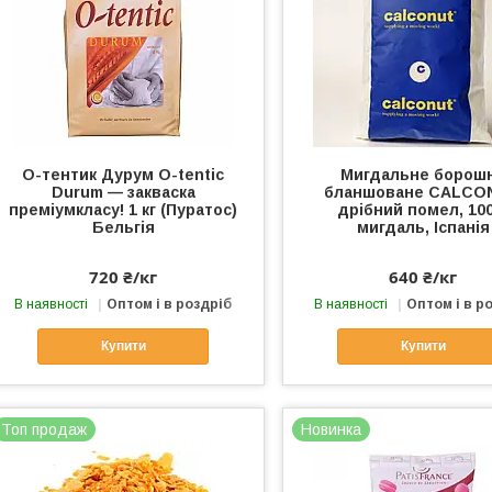
О-тентик Дурум O-tentic
Мигдальне борош
Durum — закваска
бланшоване CALCO
преміумкласу! 1 кг (Пуратос)
дрібний помел, 10
Бельгія
мигдаль, Іспанія
720 ₴/кг
640 ₴/кг
В наявності
Оптом і в роздріб
В наявності
Оптом і в р
Купити
Купити
Топ продаж
Новинка