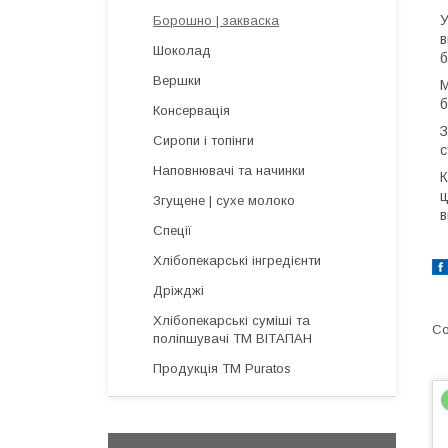
У
Борошно | закваска
в
Шоколад
б
Вершки
М
б
Консервація
З
Сиропи і топінги
с
Наповнювачі та начинки
К
ц
Згущене | сухе молоко
в
Спеції
Хлібопекарські інгредієнти
Дріжджі
Хлібопекарські суміші та
поліпшувачі ТМ ВІТАПАН
Продукція ТМ Puratos