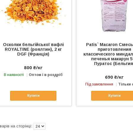
Осколки бельгійської вафлі
Patis` Macaron Смес
ROYALTINE (роялтин), 2 кг
приготовления
DGF (Франція)
классического минда
печенья макарун 5 
Пуратос (Бельгия
800 ₴/кг
В наявності
Оптом і в роздріб
690 ₴/кг
Під замовлення
Тільки
Купити
Купити