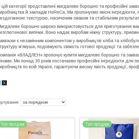
 цій категорії представлені мигдалеве борошно та професійні закв
иробництва й закладів HoReCa. Ми пропонуємо якісні інгредієнти, 
ездоганною текстурою, насиченим смаком та стабільним результа
игдалеве борошно широко використовується для приготування макарон
езглютенової випічки. Воно надає виробам ніжну структуру, приємни
акваски є незамінним компонентом у виробництві хліба та хлібобул
труктуру м’якуша, подовжують свіжість готової продукції та забезпеч
омпанія «ВЛАДЛЕН» пропонує купити мигдалеве борошно та закваск
інами. Ми понад 30 років постачаємо професійні інгредієнти для пе
иробництв по всій Україні, гарантуючи високу якість продукції, про
Топ продаж
Топ продаж