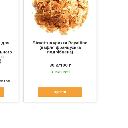
ь для
Бісквітна крихта Royaltine
(вафля французька
льного
подрібнена)
кг
)
80 ₴/100 г
В наявності
 оптом
Купити