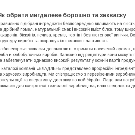
Як обрати мигдалеве борошно та закваску
равильно підібрані інгредієнти безпосередньо впливають на якість
а дрібний помел, натуральний смак і високий вміст білка, тому ши
акаронів, бісквітів, печива, кремів, тортів і безглютенової випічки. 
труктуру виробів та покращує їхні смакові властивості.
лібопекарські закваски допомагають отримати насичений аромат, п
ліба й хлібобулочних виробів. Залежно від рецептури вони можуть 
а забезпечувати однаково високий результат у кожній партії продук
 каталозі компанії «ВЛАДЛЕН» представлено професійні інгредієнт
а харчових виробництв. Ми співпрацюємо з перевіреними виробника
онсультації та оперативну доставку по всій Україні. Якщо вам пот
акваски для конкретної технології виробництва, наші спеціалісти 