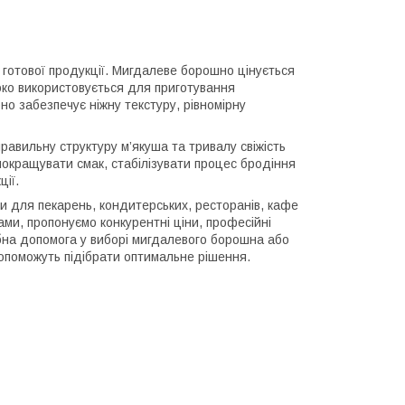
 готової продукції. Мигдалеве борошно цінується
роко використовується для приготування
Воно забезпечує ніжну текстуру, рівномірну
равильну структуру м’якуша та тривалу свіжість
покращувати смак, стабілізувати процес бродіння
ції.
и для пекарень, кондитерських, ресторанів, кафе
ми, пропонуємо конкурентні ціни, професійні
рібна допомога у виборі мигдалевого борошна або
допоможуть підібрати оптимальне рішення.