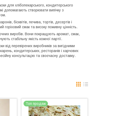
аски для хлібопекарського, кондитерського
які допомагають створювати випічку з
том.
ів, бісквітів, печива, тортів, десертів і
й горіховий смак та високу поживну цінність.
очних виробів. Вони покращують аромат, смак,
ують стабільну якість кожної партії.
и від перевірених виробників за вигідними
карень, кондитерських, ресторанів і харчових
фесійну консультацію та своєчасну доставку.
Топ продаж