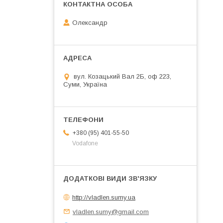
Олександр
вул. Козацький Вал 2Б, оф 223,
Суми, Україна
+380 (95) 401-55-50
Vodafone
http://vladlen.sumy.ua
vladlen.sumy@gmail.com