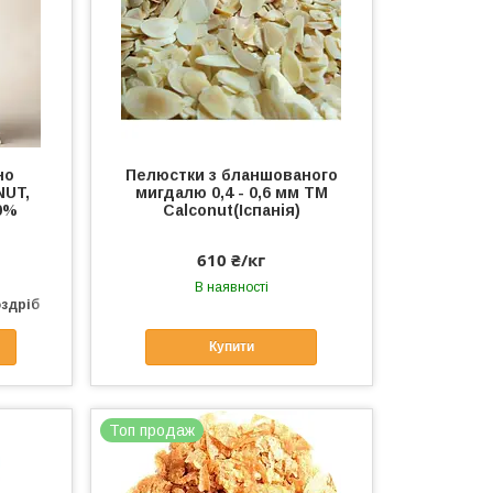
но
Пелюстки з бланшованого
NUT,
мигдалю 0,4 - 0,6 мм TM
0%
Calconut(Іспанія)
610 ₴/кг
В наявності
оздріб
Купити
Топ продаж