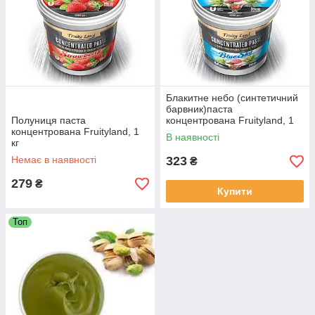
Блакитне небо (синтетичний
барвник)паста
Полуниця паста
концентрована Fruityland, 1
концентрована Fruityland, 1
кг
В наявності
кг
Немає в наявності
323
₴
279
₴
Купити
Топ