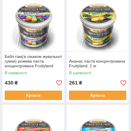
Бабл гам(зі смаком жувальної
гумки) рожева паста
Ананас паста концентрована
концентрована Fruityland
Fruityland, 1 кг
В наявності
В наявності
430
261
₴
₴
Купити
Купити