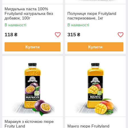
Мигдальна паста 100%
Fruityland натуральна без
Полуниця пюре Fruityland
добавок, 100г
пастеризоване, 1кг
В наявності
В наявності
118
315
₴
₴
Купити
Купити
Маракуя з кісточкою пюре
Fruity Land
Манго пюре Fruityland