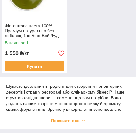
Фісташкова паста 100%
Преміум натуральна без
добавок, 1 кг Бест Вей Фудз
(Україна)
В наявності
1 550
₴/кг
Купити
Шукаєте ідеальний інгредієнт для створення неповторних
десертів і страв у ресторані або кулінарному бізнесі? Наше
фруктово-ягідне пюре — саме те, що вам потрібно! Воно
додасть вашим творінням неповторного смаку й аромату
свіжих фруктів і ягід. Зручне у використанні воно ідеально
підходить для приготування різноманітних десертів, напоїв і
Показати все
соусів. Надайте своїм стравам особливого шарму та зробіть
їх ще привабливішими для вашої аудиторії. Вибирайте якість
і смак — вибирайте наше фруктово-ягідне пюре!