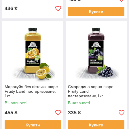
436
₴
Купити
Маракуйя без кісточки пюре
Смородина чорна пюре
Fruity Land пастеризоване,
Fruity Land
1кг
пастеризоване,1кг
В наявності
В наявності
455
335
₴
₴
Купити
Купити