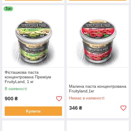
Топ
Фісташкова паста
концентрована Преміум
FruityLand, 1 кг
Малина паста концентрована
В наявності
Fruityland,1кг
900
Немає в наявності
₴
346
₴
Купити