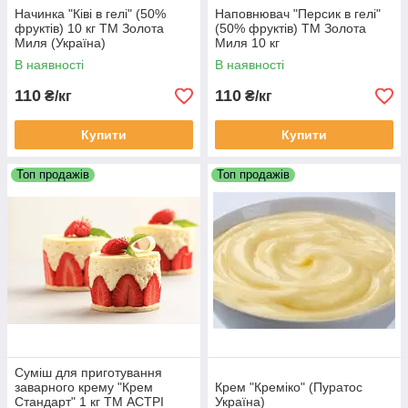
Начинка "Ківі в гелі" (50%
Наповнювач "Персик в гелі"
фруктів) 10 кг ТМ Золота
(50% фруктів) ТМ Золота
Миля (Україна)
Миля 10 кг
В наявності
В наявності
110
110
₴/кг
₴/кг
Купити
Купити
Топ продажів
Топ продажів
Суміш для приготування
заварного крему "Крем
Крем "Креміко" (Пуратос
Стандарт" 1 кг ТМ АСТРІ
Україна)