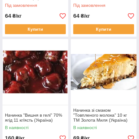
Віліс
Під замовлення
Під замовлення
64
64
₴/кг
₴/кг
Купити
Купити
Начинка зі смаком
Начинка "Вишня в гелі" 70%
"Товпленого молока" 10 кг
ягід 11 кг/ясть (Україна)
ТМ Золота Миля (Україна)
В наявності
В наявності
160
69
₴/кг
₴/кг