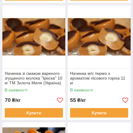
Начинка зі смаком вареного
Начинка м/с термо з
згущеного молока "Іриска" 10
ароматом лісового горіха 11
кг ТМ Золота Миля (Україна)
кг
В наявності
В наявності
70
55
₴/кг
₴/кг
Купити
Купити