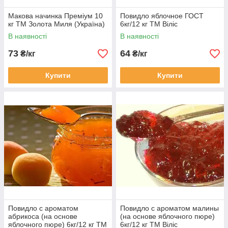
Макова начинка Преміум 10
Повидло яблочное ГОСТ
кг ТМ Золота Миля (Україна)
6кг/12 кг ТМ Віліс
В наявності
В наявності
73
64
₴/кг
₴/кг
Купити
Купити
Повидло с ароматом
Повидло с ароматом малины
абрикоса (на основе
(на основе яблочного пюре)
яблочного пюре) 6кг/12 кг ТМ
6кг/12 кг ТМ Віліс