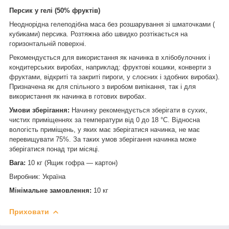
Персик у гелі (50% фруктів)
Неоднорідна гелеподібна маса без розшарування зі шматочками (
кубиками) персика. Розтяжна або швидко розтікається на
горизонтальній поверхні.
Рекомендується для використання як начинка в хлібобулочних і
кондитерських виробах, наприклад: фруктові кошики, конверти з
фруктами, відкриті та закриті пироги, у слоєних і здобних виробах).
Призначена як для спільного з виробом випікання, так і для
використання як начинка в готових виробах.
Умови зберігання:
Начинку рекомендується зберігати в сухих,
чистих приміщеннях за температури від 0 до 18 °C. Відносна
вологість приміщень, у яких має зберігатися начинка, не має
перевищувати 75%. За таких умов зберігання начинка може
зберігатися понад три місяці.
Вага:
10 кг (Ящик гофра — картон)
Виробник: Україна
Мінімальне замовлення:
10 кг
Приховати