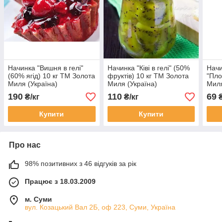
Начинка "Вишня в гелі"
Начинка "Ківі в гелі" (50%
Начи
(60% ягід) 10 кг ТМ Золота
фруктів) 10 кг ТМ Золота
"Пло
Миля (Україна)
Миля (Україна)
Миля
190
110
69
₴/кг
₴/кг
₴
Купити
Купити
Про нас
98% позитивних з 46 відгуків за рік
Працює з 18.03.2009
м. Суми
вул. Козацький Вал 2Б, оф 223, Суми, Україна