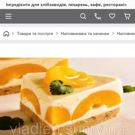
Інгредієнти для хлібзаводів, пекарень, кафе, ресторанів, к
Товари та послуги
Наповнювачі та начинки
Наповнюв