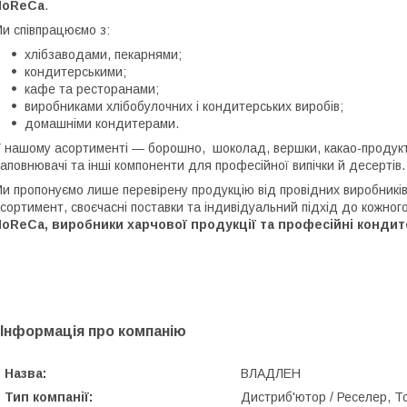
HoReCa
.
и співпрацюємо з:
хлібзаводами, пекарнями;
кондитерськими;
кафе та ресторанами;
виробниками хлібобулочних і кондитерських виробів;
домашніми кондитерами.
 нашому асортименті — борошно, шоколад, вершки, какао-продукти,
аповнювачі та інші компоненти для професійної випічки й десертів.
и пропонуємо лише перевірену продукцію від провідних виробників
сортимент, своєчасні поставки та індивідуальний підхід до кожного
oReCa, виробники харчової продукції та професійні кондитер
Інформація про компанію
Назва:
ВЛАДЛЕН
Тип компанії:
Дистриб'ютор / Реселер, Т