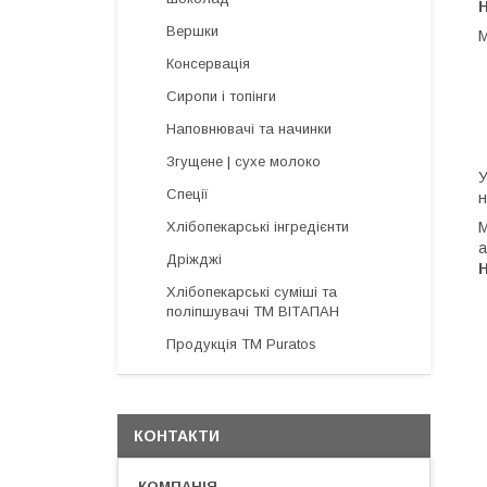
Вершки
М
Консервація
Сиропи і топінги
Наповнювачі та начинки
Згущене | сухе молоко
У
Спеції
н
Хлібопекарські інгредієнти
М
а
Дріжджі
H
Хлібопекарські суміші та
поліпшувачі ТМ ВІТАПАН
Продукція ТМ Puratos
КОНТАКТИ