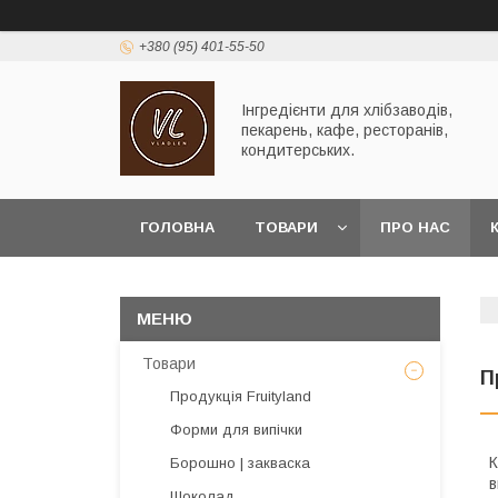
+380 (95) 401-55-50
Інгредієнти для хлібзаводів,
пекарень, кафе, ресторанів,
кондитерських.
ГОЛОВНА
ТОВАРИ
ПРО НАС
Товари
П
Продукція Fruityland
Форми для випічки
К
Борошно | закваска
в
Шоколад