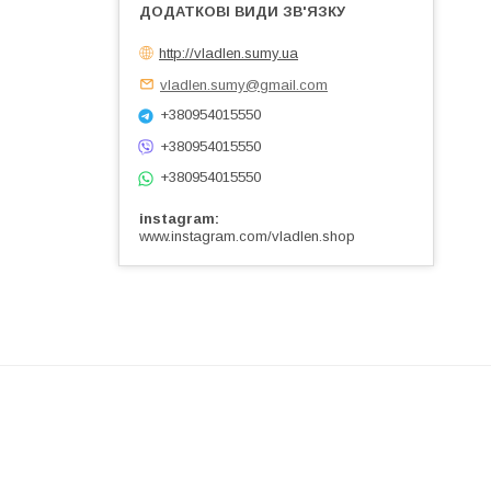
http://vladlen.sumy.ua
vladlen.sumy@gmail.com
+380954015550
+380954015550
+380954015550
instagram
www.instagram.com/vladlen.shop