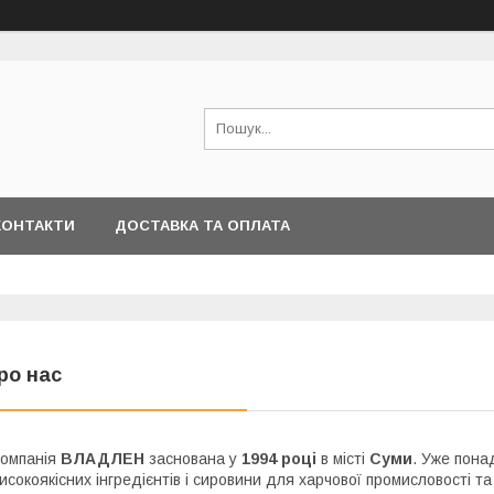
КОНТАКТИ
ДОСТАВКА ТА ОПЛАТА
ро нас
омпанія
ВЛАДЛЕН
заснована у
1994 році
в місті
Суми
. Уже пона
исокоякісних інгредієнтів і сировини для харчової промисловості та