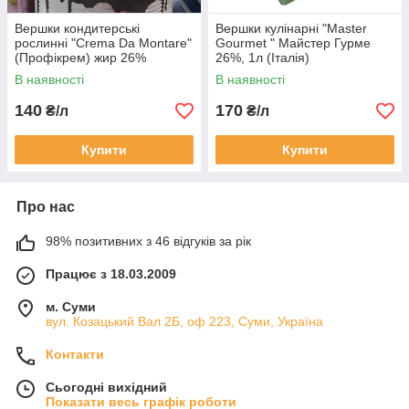
Вершки кондитерські
Вершки кулінарні "Master
рослинні "Crema Da Montare"
Gourmet " Майстер Гурме
(Профікрем) жир 26%
26%, 1л (Італія)
(Болгарія) 1 л
В наявності
В наявності
140
170
₴/л
₴/л
Купити
Купити
Про нас
98% позитивних з 46 відгуків за рік
Працює з 18.03.2009
м. Суми
вул. Козацький Вал 2Б, оф 223, Суми, Україна
Контакти
Сьогодні вихідний
Показати весь графік роботи