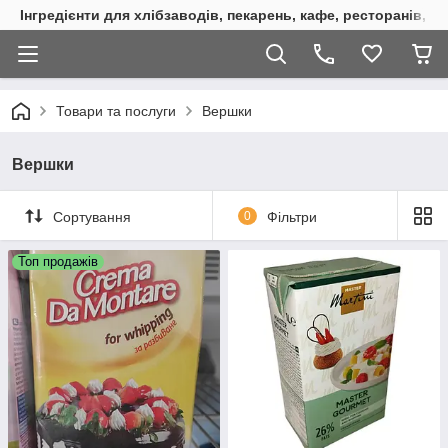
Інгредієнти для хлібзаводів, пекарень, кафе, ресторанів, к
Товари та послуги
Вершки
Вершки
Сортування
0
Фільтри
Топ продажів