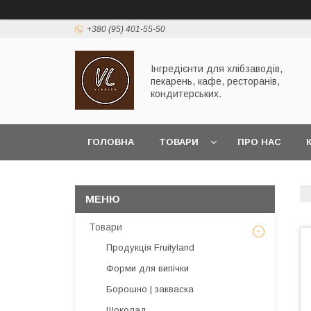
+380 (95) 401-55-50
Інгредієнти для хлібзаводів,
пекарень, кафе, ресторанів,
кондитерських.
ГОЛОВНА
ТОВАРИ
ПРО НАС
Товари
Продукція Fruityland
Форми для випічки
Борошно | закваска
Шоколад