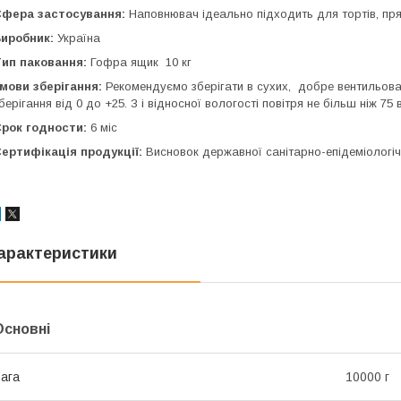
фера застосування:
Наповнювач ідеально підходить для тортів, пряни
иробник:
Україна
ип паковання:
Гофра ящик 10 кг
мови зберігання:
Рекомендуємо зберігати в сухих, добре вентильова
берігання від 0 до +25. З і відносної вологості повітря не більш ніж 75 в
рок годности:
6 міс
ертифікація продукції:
Висновок державної санітарно-епідеміологічн
арактеристики
Основні
ага
10000 г