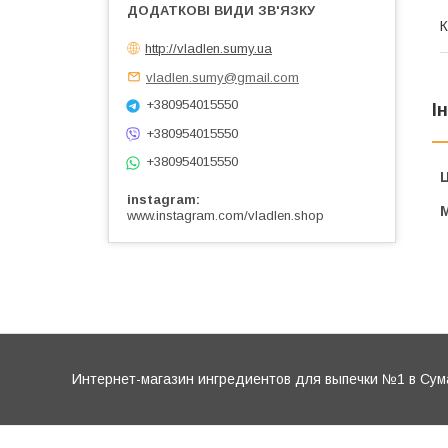
К
http://vladlen.sumy.ua
vladlen.sumy@gmail.com
+380954015550
І
+380954015550
+380954015550
Ц
instagram
www.instagram.com/vladlen.shop
Интернет-магазин ингредиентов для выпечки №1 в Сум