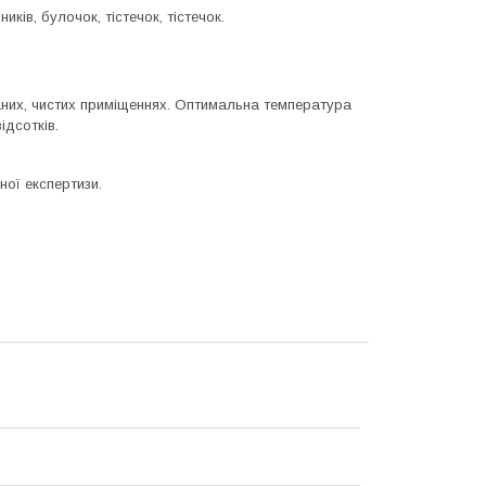
ків, булочок, тістечок, тістечок.
них, чистих приміщеннях. Оптимальна температура
ідсотків.
ої експертизи.