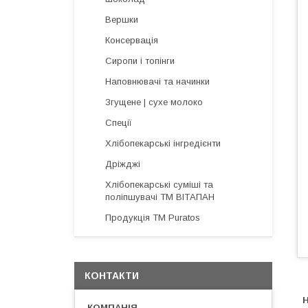
Вершки
Консервація
Сиропи і топінги
Наповнювачі та начинки
Згущене | сухе молоко
Спеції
Хлібопекарські інгредієнти
Дріжджі
Хлібопекарські суміші та
поліпшувачі ТМ ВІТАПАН
Продукція ТМ Puratos
КОНТАКТИ
Н