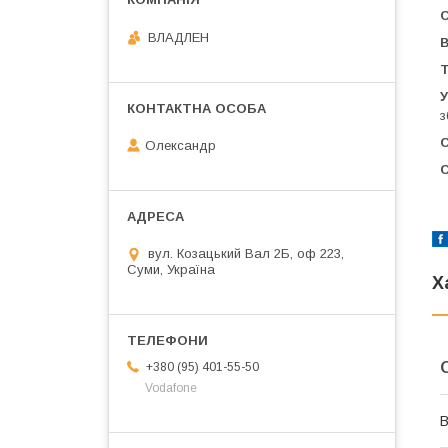
С
ВЛАДЛЕН
В
Т
У
з
С
Олександр
С
вул. Козацький Вал 2Б, оф 223,
Суми, Україна
Х
+380 (95) 401-55-50
Vodafone
В