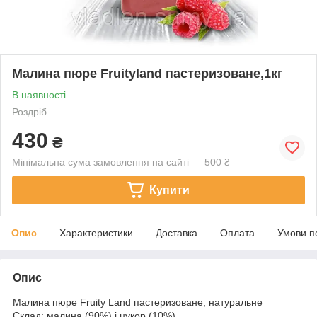
Малина пюре Fruityland пастеризоване,1кг
В наявності
Роздріб
430
₴
Мінімальна сума замовлення на сайті — 500 ₴
Купити
Опис
Характеристики
Доставка
Оплата
Умови п
Опис
Малина пюре Fruity Land пастеризоване, натуральне
Склад: малина (90%) і цукор (10%).