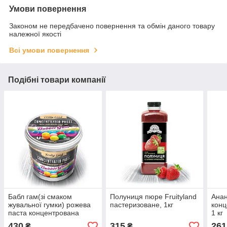
Умови повернення
Законом не передбачено повернення та обмін даного товару
належної якості
Всі умови повернення
Подібні товари компанії
Бабл гам(зі смаком
Полуниця пюре Fruityland
Анан
жувальної гумки) рожева
пастеризоване, 1кг
конц
паста концентрована
1 кг
Fruityland
430
315
261
₴
₴