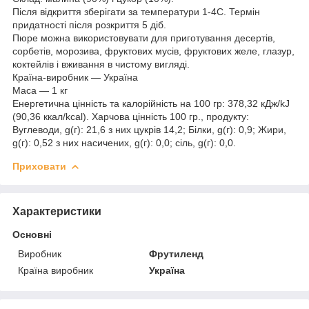
Після відкриття зберігати за температури 1-4С. Термін
придатності після розкриття 5 діб.
Пюре можна використовувати для приготування десертів,
сорбетів, морозива, фруктових мусів, фруктових желе, глазур,
коктейлів і вживання в чистому вигляді.
Країна-виробник — Україна
Маса — 1 кг
Енергетична цінність та калорійність на 100 гр: 378,32 кДж/kJ
(90,36 ккал/kcal). Харчова цінність 100 гр., продукту:
Вуглеводи, g(г): 21,6 з них цукрів 14,2; Білки, g(г): 0,9; Жири,
g(г): 0,52 з них насичених, g(г): 0,0; сіль, g(г): 0,0.
Приховати
Характеристики
Основні
Виробник
Фрутиленд
Країна виробник
Україна