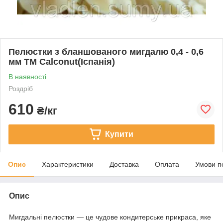
Пелюстки з бланшованого мигдалю 0,4 - 0,6
мм TM Calconut(Іспанія)
В наявності
Роздріб
610
₴/кг
Купити
Опис
Характеристики
Доставка
Оплата
Умови п
Опис
Мигдальні пелюстки — це чудове кондитерське прикраса, яке