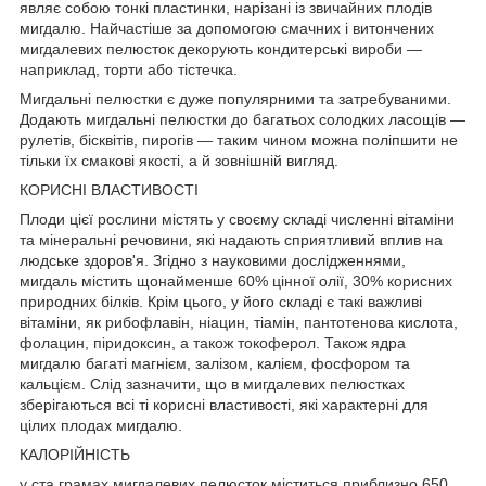
являє собою тонкі пластинки, нарізані із звичайних плодів
мигдалю. Найчастіше за допомогою смачних і витончених
мигдалевих пелюсток декорують кондитерські вироби —
наприклад, торти або тістечка.
Мигдальні пелюстки є дуже популярними та затребуваними.
Додають мигдальні пелюстки до багатьох солодких ласощів —
рулетів, бісквітів, пирогів — таким чином можна поліпшити не
тільки їх смакові якості, а й зовнішній вигляд.
КОРИСНІ ВЛАСТИВОСТІ
Плоди цієї рослини містять у своєму складі численні вітаміни
та мінеральні речовини, які надають сприятливий вплив на
людське здоров'я. Згідно з науковими дослідженнями,
мигдаль містить щонайменше 60% цінної олії, 30% корисних
природних білків. Крім цього, у його складі є такі важливі
вітаміни, як рибофлавін, ніацин, тіамін, пантотенова кислота,
фолацин, піридоксин, а також токоферол. Також ядра
мигдалю багаті магнієм, залізом, калієм, фосфором та
кальцієм. Слід зазначити, що в мигдалевих пелюстках
зберігаються всі ті корисні властивості, які характерні для
цілих плодах мигдалю.
КАЛОРІЙНІСТЬ
у ста грамах мигдалевих пелюсток міститься приблизно 650