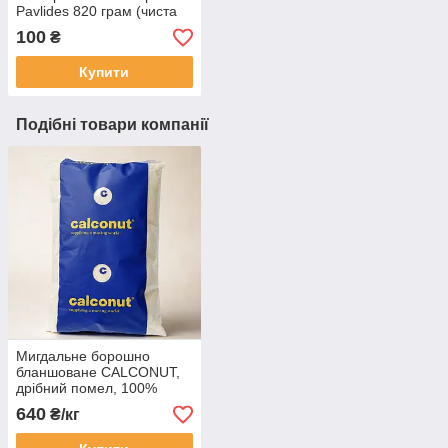
Pavlides 820 грам (чиста
вага 480 грам) (Греція)
100
₴
Купити
Подібні товари компанії
Мигдальне борошно
бланшоване CALCONUT,
дрібний помел, 100%
мигдаль, Іспанія
640
₴/кг