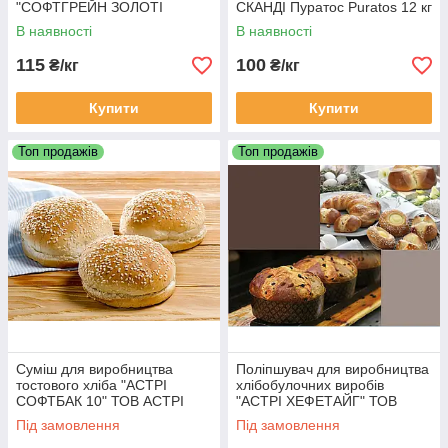
"СОФТГРЕЙН ЗОЛОТІ
СКАНДІ Пуратос Puratos 12 кг
ЗЕРНА" (Softgrain) Пуратос
В наявності
В наявності
Puratos 12 кг
115
100
₴/кг
₴/кг
Купити
Купити
Топ продажів
Топ продажів
Суміш для виробництва
Поліпшувач для виробництва
тостового хліба "АСТРІ
хлібобулочних виробів
СОФТБАК 10" ТОВ АСТРІ
"АСТРІ ХЕФЕТАЙГ" ТОВ
(Україна)
АСТРІ (Україна)
Під замовлення
Під замовлення