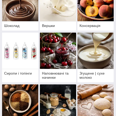
Шоколад
Вершки
Консервація
Сиропи і топінги
Наповнювачі та
Згущене | сухе
начинки
молоко