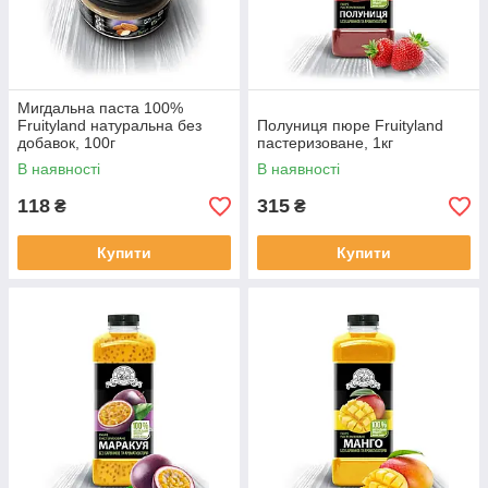
Мигдальна паста 100%
Fruityland натуральна без
Полуниця пюре Fruityland
добавок, 100г
пастеризоване, 1кг
В наявності
В наявності
118
315
₴
₴
Купити
Купити