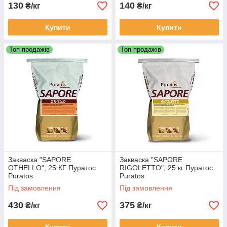
130
140
₴/кг
₴/кг
Купити
Купити
Топ продажів
Топ продажів
Закваска "SAPORE
Закваска "SAPORE
OTHELLO", 25 КГ Пуратос
RIGOLETTO", 25 кг Пуратос
Puratos
Puratos
Під замовлення
Під замовлення
430
375
₴/кг
₴/кг