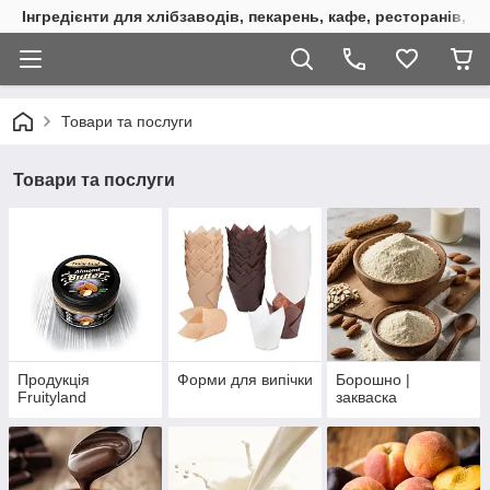
Інгредієнти для хлібзаводів, пекарень, кафе, ресторанів, к
Товари та послуги
Товари та послуги
Продукція
Форми для випічки
Борошно |
Fruityland
закваска