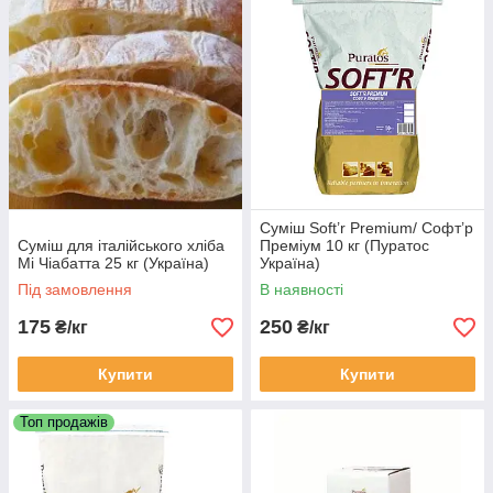
Суміш Soft’r Premium/ Cофт’р
Суміш для італійського хліба
Преміум 10 кг (Пуратос
Мі Чіабатта 25 кг (Україна)
Україна)
Під замовлення
В наявності
175
250
₴/кг
₴/кг
Купити
Купити
Топ продажів