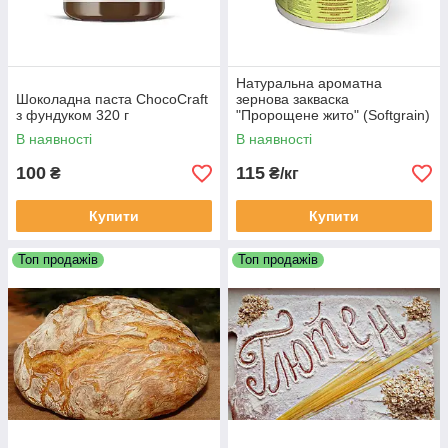
Натуральна ароматна
Шоколадна паста ChocoCraft
зернова закваска
з фундуком 320 г
"Пророщене жито" (Softgrain)
Пуратос Puratos 12 кг
В наявності
В наявності
100
115
₴
₴/кг
Купити
Купити
Топ продажів
Топ продажів