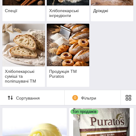
Спеції
Хлібопекарські
Дріжджі
інгредієнти
Хлібопекарські
Продукція ТМ
суміші та
Puratos
поліпшувачі ТМ
ВІТАПАН
Сортування
0
Фільтри
Топ продажів