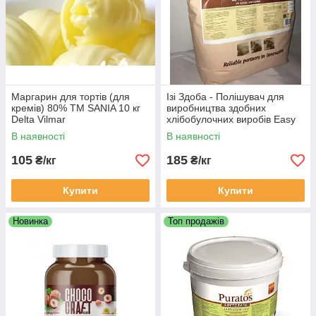
Маргарин для тортів (для
Ізі Здоба - Полішувач для
кремів) 80% TM SANIA 10 кг
виробництва здобних
Delta Vilmar
хлібобулочних виробів Easy
Sdoba (Пуратос Україна)
В наявності
В наявності
105
185
₴/кг
₴/кг
Купити
Купити
Новинка
Топ продажів