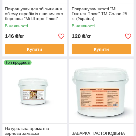
Покращувач для збільшення
Покращувач якості "Мі
об'єму виробів із пшеничного
Глютен Плюс" ТМ Солос 25
борошна "Мі Штерн Плюс"
кг (Україна)
12,5 кг (Україна)
В наявності
В наявності
146
120
₴/кг
₴/кг
Купити
Купити
Топ продажів
Натуральна ароматна
зернова закваска
ЗАВАРКА ПАСТОПОДІБНА