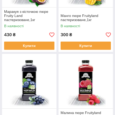
Маракуя з кісточкою пюре
Fruity Land
Манго пюре Fruityland
пастеризоване,1кг
пастеризоване,1кг
В наявності
В наявності
430
300
₴
₴
Купити
Купити
Малина пюре Fruityland