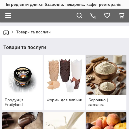
Інгредієнти для хлібзаводів, пекарень, кафе, ресторанів, к
Товари та послуги
Товари та послуги
Продукція
Форми для випічки
Борошно |
Fruityland
закваска