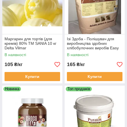
Маргарин для тортів (для
Ізі Здоба - Полішувач для
кремів) 80% TM SANIA 10 кг
виробництва здобних
Delta Vilmar
хлібобулочних виробів Easy
Sdoba (Пуратос Україна)
В наявності
В наявності
105
165
₴/кг
₴/кг
Купити
Купити
Новинка
Топ продажів