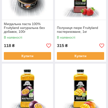
Мигдальна паста 100%
Fruityland натуральна без
Полуниця пюре Fruityland
добавок, 100г
пастеризоване, 1кг
В наявності
В наявності
118
315
₴
₴
Купити
Купити