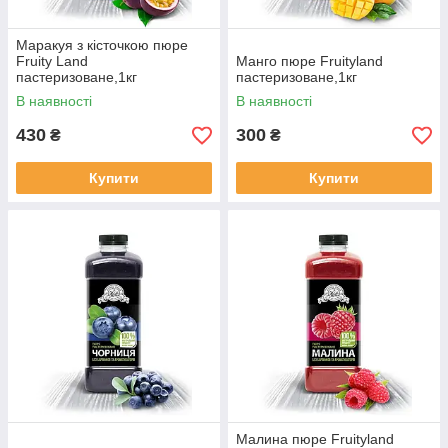
Маракуя з кісточкою пюре
Fruity Land
Манго пюре Fruityland
пастеризоване,1кг
пастеризоване,1кг
В наявності
В наявності
430
300
₴
₴
Купити
Купити
Малина пюре Fruityland