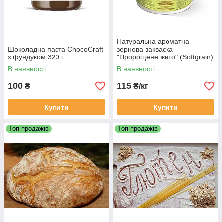
Натуральна ароматна
Шоколадна паста ChocoCraft
зернова закваска
з фундуком 320 г
"Пророщене жито" (Softgrain)
Пуратос Puratos 12 кг
В наявності
В наявності
100
115
₴
₴/кг
Купити
Купити
Топ продажів
Топ продажів