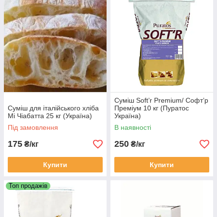
Суміш Soft’r Premium/ Cофт’р
Суміш для італійського хліба
Преміум 10 кг (Пуратос
Мі Чіабатта 25 кг (Україна)
Україна)
Під замовлення
В наявності
175
250
₴/кг
₴/кг
Купити
Купити
Топ продажів