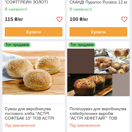
"СОФТГРЕЙН ЗОЛОТІ
СКАНДІ Пуратос Puratos 12 кг
ЗЕРНА" (Softgrain) Пуратос
В наявності
В наявності
Puratos 12 кг
115
100
₴/кг
₴/кг
Купити
Купити
Топ продажів
Топ продажів
Суміш для виробництва
Поліпшувач для виробництва
тостового хліба "АСТРІ
хлібобулочних виробів
СОФТБАК 10" ТОВ АСТРІ
"АСТРІ ХЕФЕТАЙГ" ТОВ
(Україна)
АСТРІ (Україна)
Під замовлення
Під замовлення