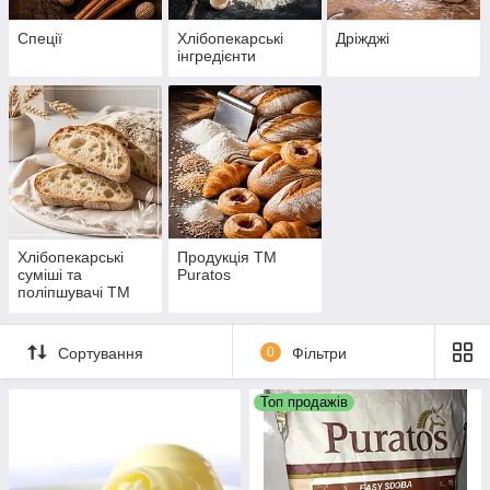
Спеції
Хлібопекарські
Дріжджі
інгредієнти
Хлібопекарські
Продукція ТМ
суміші та
Puratos
поліпшувачі ТМ
ВІТАПАН
Сортування
0
Фільтри
Топ продажів