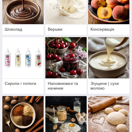
Шоколад
Вершки
Консервація
Сиропи і топінги
Наповнювачі та
Згущене | сухе
начинки
молоко