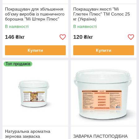
Покращувач для збільшення
Покращувач якості "Мі
об'єму виробів із пшеничного
Глютен Плюс" ТМ Солос 25
борошна "Мі Штерн Плюс"
кг (Україна)
12,5 кг (Україна)
В наявності
В наявності
146
120
₴/кг
₴/кг
Купити
Купити
Топ продажів
Натуральна ароматна
зернова закваска
ЗАВАРКА ПАСТОПОДІБНА