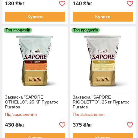
130
140
₴/кг
₴/кг
Купити
Купити
Топ продажів
Топ продажів
Закваска "SAPORE
Закваска "SAPORE
OTHELLO", 25 КГ Пуратос
RIGOLETTO", 25 кг Пуратос
Puratos
Puratos
Під замовлення
Під замовлення
430
375
₴/кг
₴/кг