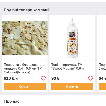
Подібні товари компанії
Пелюстки з бланшованого
Топінг карамель ТМ
Пов
мигдалю 0,4 - 0,6 мм TM
"Sweet Madam" 0,6 кг
6кг/
Calconut(Іспанія)
610
90
64
₴/кг
₴
₴
Купити
Купити
Про нас