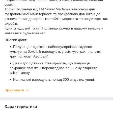
смак.
Топінг Полуниця від ТМ Sweet Madam є еталоном для
гастрономічної майстерності та прекрасною домішкою до
різноманітних десертів і коктейлів, морозива та кондитерських
виробів.
Купити чудовий топінг Полуниця можна в нашому інтернет-
магазині в будь-який час!
Цікавий факт:
Полуниця є однією з найпопулярніших садових
культур на Землі. Її вирощують у всіх куточках планети,
крім полюсів і Австралії.
Деякі дослідження стверджують, що полуниця
покращує пам'ять і перешкоджає ранньому старінню
клітин мозку.
На планеті вирощують понад 300 видів полуниці.
Приховати
Характеристики