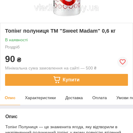
Топінг полуниця ТМ "Sweet Madam" 0,6 кг
В наявності
Роздріб
90
₴
Мінімальна сума замовлення на сайті — 500 ₴
Купити
Опис
Характеристики
Доставка
Оплата
Умови п
Опис
Топінг Полуниця — це знаменита ягода, яку відтворили в
незрівнянний полуничний топінг, у якому повністю втілений