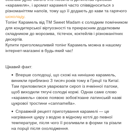
«карамеля», і аромат карамелі часто співвідноситься з
різноманіттям напоїв, тому що її додають до кави та гарячого
шоколаду
.
Топінг Карамель від ТМ Sweet Madam є солодким помічником
для кондитерської віртуозності та прекрасним додатковим
складником до морозива, тістечок, коктейлів і різноманітних
десертів.
Купити приголомшливий топінг Карамель можна в нашому
інтернет-магазині в будь-який час!
Цікавий факт:
Вперше солодощі, що схожі на нинішню карамель,
виникли приблизно 3 тисяч років тому в Греції та Китаї.
Там приловилися уварювати сироп із ячмінної патоки,
щоб виходили тягучі солодкі коржі. Однак саме слово
«карамель» своєю появою зобов'язане латинській назві
цукрової тростини «cannamella».
Справжній рецепт приготування карамелі — це
нагрівання цукру з водою в мідному котлі до певної
температури, після чого її розливали в форми та різали
на порції після охолодження.