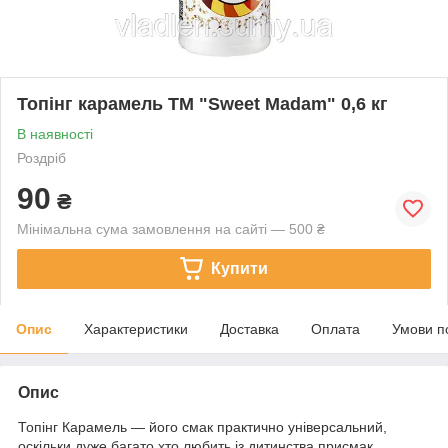
Топінг карамель ТМ "Sweet Madam" 0,6 кг
В наявності
Роздріб
90
₴
Мінімальна сума замовлення на сайті — 500 ₴
Купити
Опис
Характеристики
Доставка
Оплата
Умови п
Опис
Топінг Карамель — його смак практично універсальний,
оскільки дуже багато хто любить із дитинства присмак