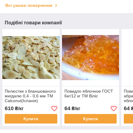
Всі умови повернення
Подібні товари компанії
Пелюстки з бланшованого
Повидло яблочное ГОСТ
Пови
мигдалю 0,4 - 0,6 мм TM
6кг/12 кг ТМ Віліс
абри
Calconut(Іспанія)
ябло
ТМ В
610
64
64
₴/кг
₴/кг
₴
Купити
Купити