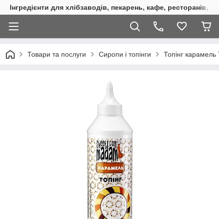
Інгредієнти для хлібзаводів, пекарень, кафе, ресторанів, к
Товари та послуги
Сиропи і топінги
Топінг карамель