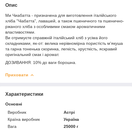
Опис
Ми Чиабатта - призначена для виготовлення італійського
хліба "Чіабатта", лавашей, а також пшеничного та пшенично-
ржаного хліба з особливими смаком ароматичними
властивостями.
Ви отримуєте справжній італійський хліб з усіма його
складниками, як-от: велика нерівномірна пористість м'якуша
та гарна тоненька скоринка, легкість, хрусткість, яскравий
оригінальний смак і аромат.
ДОЗИВАННЯ: 10% до ваги борошна.
Приховати
Характеристики
Основні
Виробник
Астрі
Країна виробник
Україна
Вага
25000 г