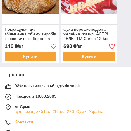
Покращувач для
Суха порошкоподібна
збільшення об'єму виробів
желейна глазур "АСТРІ
із пшеничного борошна
ГЕЛЬ" ТМ Солес 12,5кг
"Мі Штерн Плюс" 12,5 кг
ТОВ АСТРІ (Україна)
146
690
₴/кг
₴/кг
(Україна)
Купити
Купити
Про нас
98% позитивних з 46 відгуків за рік
Працює з 18.03.2009
м. Суми
вул. Козацький Вал 2Б, оф 223, Суми, Україна
Контакти