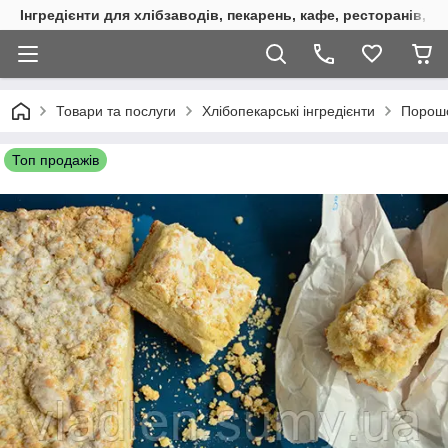
Інгредієнти для хлібзаводів, пекарень, кафе, ресторанів, к
Товари та послуги
Хлібопекарські інгредієнти
Порошо
Топ продажів