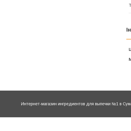
Т
І
Ц
Интернет-магазин ингредиентов для выпечки №1 в Сум