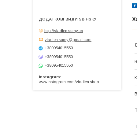
Х
http://vladlen.sumy.ua
vladlen.sumy@gmail.com
+380954015550
+380954015550
В
+380954015550
instagram
К
www.instagram.com/vladlen.shop
В
Т
Т