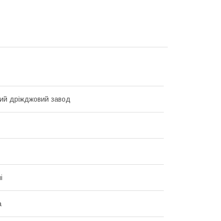
кий дріжджовий завод
і
а