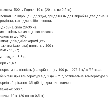
паковка: 500 г. Ящики: 10 кг (20 шт. по 0,5 кг).
пеціально вирощені
дріжджі
, придатні як для виробництва домашні
родіння, так і для хлібопечення.
ідйомна сила 28-36 хв.
ислотність 60 мл оцтової кислоти.
ологість до 70%.
клад: дріжджі-сахароміцети.
оживна (харчова) цінність у 100 г:
ілки - 11,5 г;
углеводи - 3,8 гр;
ири - 1,6 г.
нергетична цінність (калорійність) у 100 р. – 276,1 кДж /66 ккал.
берігати при температурі від 0 до +7°С, оптимальна температура з
ермін зберігання: 35 діб від дня виготовлення.
паковка: 500 г.
щики: 10 кг (20 шт по 0,5 кг).