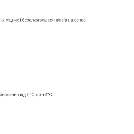
х міцних і безалкогольних напоїв на основі
берігання від 0°С до +4°С.