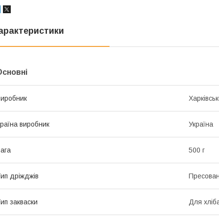
арактеристики
Основні
иробник
Харківсь
раїна виробник
Україна
ага
500 г
ип дріжджів
Пресован
ип закваски
Для хліб