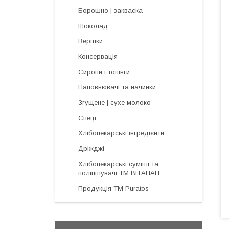
Борошно | закваска
Шоколад
Вершки
Консервація
Сиропи і топінги
Наповнювачі та начинки
Згущене | сухе молоко
Спеції
Хлібопекарські інгредієнти
Дріжджі
Хлібопекарські суміші та
поліпшувачі ТМ ВІТАПАН
Продукція ТМ Puratos