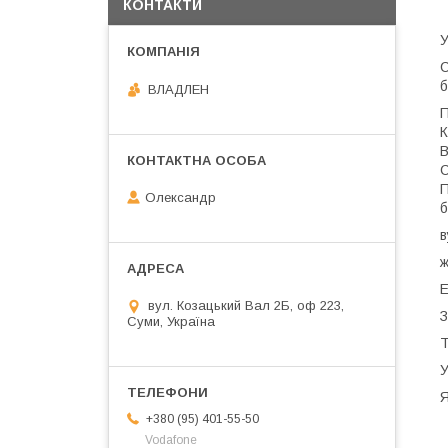
КОНТАКТИ
У
С
б
ВЛАДЛЕН
П
К
В
С
П
Олександр
б
в
ж
Е
вул. Козацький Вал 2Б, оф 223,
З
Суми, Україна
Т
У
Я
+380 (95) 401-55-50
Vodafone