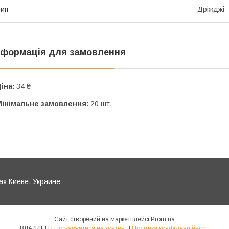
ип
Дріжджі
нформація для замовлення
іна:
34 ₴
Мінімальне замовлення:
20 шт.
ах Киеве, Украине
Сайт створений на маркетплейсі
Prom.ua
ВЛАДЛЕН |
Поскаржитися на контент
|
Політика конфіденційності