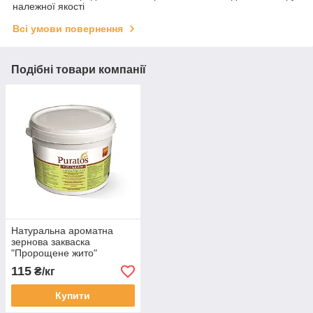
належної якості
Всі умови повернення
Подібні товари компанії
Натуральна ароматна
зернова закваска
"Пророщене жито"
(Softgrain) Пуратос
115
₴/кг
Puratos 12 кг
Купити