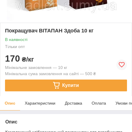
Покращувач ВІТАПАН Здоба 10 кг
В наявності
Тільки опт
170
₴/кг
Мінімальне замовлення — 10 кг
Мінімальна сума замовлення на сайті — 500 ₴
Купити
Опис
Характеристики
Доставка
Оплата
Умови п
Опис
Комплексний хлібопекарський покращувач для виробництва