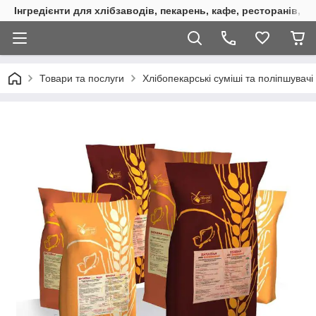
Інгредієнти для хлібзаводів, пекарень, кафе, ресторанів, к
Товари та послуги
Хлібопекарські суміші та поліпшува