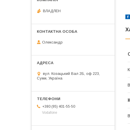
ВЛАДЛЕН
Х
Олександр
К
вул. Козацький Вал 2Б, оф 223,
Суми, Україна
В
+380 (95) 401-55-50
Vodafone
В