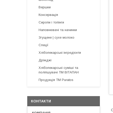
Вершки
Консервація
Сиропи і топінги
Наповнювачі та начинки
Згущене | сухе молоко
Спеції
Хлібопекарські інгредієнти
Дріжджі
Хлібопекарські суміші та
поліпшувачі ТМ ВІТАПАН
Продукція ТМ Puratos
КОНТАКТИ
С