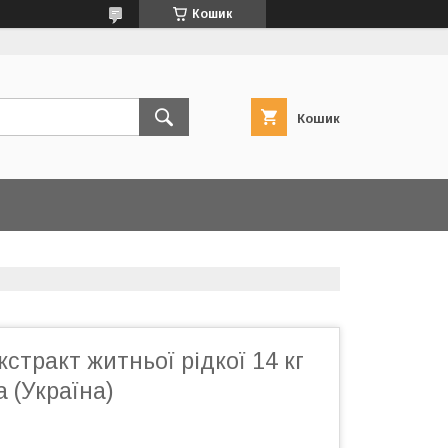
Кошик
Кошик
стракт житньої рідкої 14 кг
 (Україна)