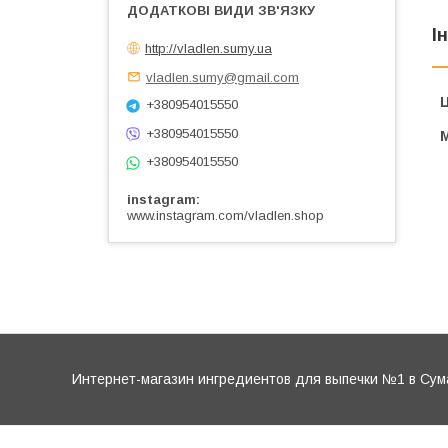
І
http://vladlen.sumy.ua
vladlen.sumy@gmail.com
Ц
+380954015550
+380954015550
+380954015550
instagram
www.instagram.com/vladlen.shop
Интернет-магазин ингредиентов для выпечки №1 в Сум