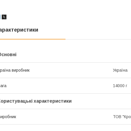
арактеристики
Основні
раїна виробник
Україна
ага
14000 г
Користувацькi характеристики
иробник
ТОВ "Кро