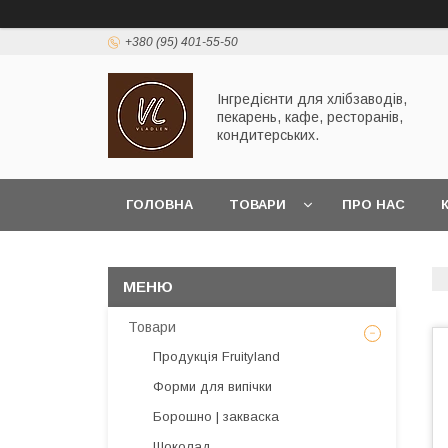
+380 (95) 401-55-50
Інгредієнти для хлібзаводів,
пекарень, кафе, ресторанів,
кондитерських.
ГОЛОВНА
ТОВАРИ
ПРО НАС
Товари
Продукція Fruityland
Форми для випічки
Борошно | закваска
Шоколад