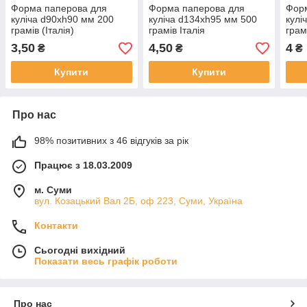
Форма паперова для
Форма паперова для
Фор
куліча d90xh90 мм 200
куліча d134xh95 мм 500
кулі
грамів (Італія)
грамів Італія
грам
3,50
4,50
4
₴
₴
₴
Купити
Купити
Про нас
98% позитивних з 46 відгуків за рік
Працює з 18.03.2009
м. Суми
вул. Козацький Вал 2Б, оф 223, Суми, Україна
Контакти
Сьогодні вихідний
Показати весь графік роботи
Про нас