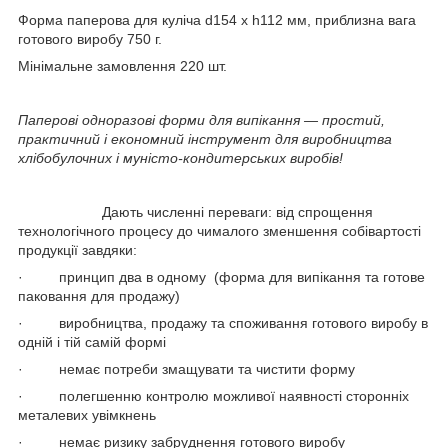
Форма паперова для куліча d154 x h112 мм, приблизна вага
готового виробу 750 г.
Мінімальне замовлення 220 шт.
Паперові одноразові форми для випікання — простий,
практичний і економний інструмент для виробництва
хлібобулочних і муністо-кондитерських виробів!
Дають численні переваги: від спрощення
технологічного процесу до чималого зменшення собівартості
продукції завдяки:
· принцип два в одному (форма для випікання та готове
паковання для продажу)
· виробництва, продажу та споживання готового виробу в
одній і тій самій формі
· немає потреби змащувати та чистити форму
· полегшенню контролю можливої наявності сторонніх
металевих увімкнень
· немає ризику забруднення готового виробу