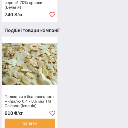
черный 70% дропси
(Бельгія)
740
₴/кг
Подібні товари компанії
Пелюстки з бланшованого
мигдалю 0,4 - 0,6 мм TM
Calconut(Іспанія)
610
₴/кг
Купити